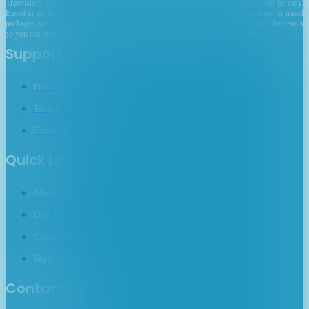
Travelanco was founded in 2017 on the premise that making travel plans should be easy.
Based in the Cairo area, I specialize in providing each customer with a wide array of travel
packages and services. I’m committed to service and excellence, taking care of all the details
so you can start relaxing long before your next trip. Get in touch to learn more.
Support
Privacy Policy
Terms And Conditions
Contact us
Quick Links
About Us
Day Use
Cruise Dinner
Sightseeing
Contact Info