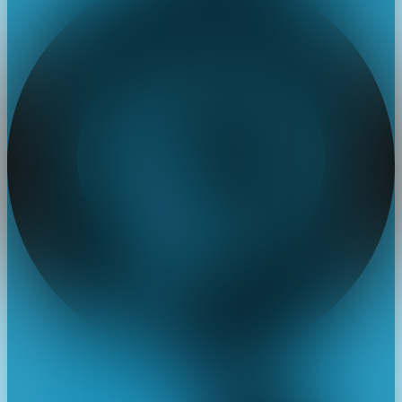
Tiktok