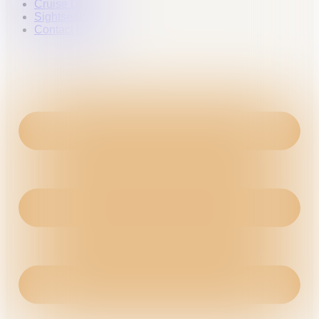
Cruise Dinner
Sightseeing
Contact Us