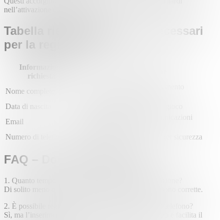
Questi accorgimenti riducono il rischio di blocchi o ritardi
nell’attivazione dell’account.
Tabella riepilogativa: Dati necessari
per la registrazione
Informazione
Descrizione
richiesta
Deve corrispondere al documento
Nome completo
d’identità
Data di nascita
Conferma l’età legale per il gioco
Usata per conferma e comunicazioni
Email
ufficiali
Numero di telefono
Opzionale, ma consigliato per sicurezza
FAQ – Domande frequenti
1. Quanto tempo ci vuole per completare la registrazione?
Di solito meno di 5 minuti, se tutte le informazioni sono corrette.
2. È possibile registrarsi senza fornire un numero di telefono?
Sì, ma l’inserimento del numero aumenta la sicurezza e facilita il