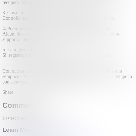
recupero dell’account.
3. Cosa fare se non ricevo l’email di conferma?
Controlla la cartella spam o richiedi il reinvio tramite il sito.
4. Posso modificare i dati personali dopo la registrazione?
Alcuni dati sono modificabili dalla dashboard, altri richiedono
supporto clienti.
5. La registrazione è gratuita?
Sì, registrarsi su Casino Midas non comporta alcun costo.
Con questa guida rapida, la registrazione su Casino Midas sarà
semplice e veloce, permettendoti di entrare subito nel vivo del gioco
con sicurezza e tranquillità. Buona fortuna!
Share
Comment (0)
Lastest News
Learn More About Tours