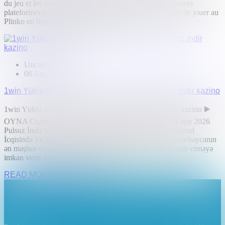
du jeu et les stratégies pour gagner au Plinko Les meilleures
plateformes pour jouer au Plinko en ligne Les avantages de jouer au
Plinko en ligne Le plinko est un […]
Uncategorized
08 Aug 2026
1win Yüklə Android apk və iOS app 2026 Pulsuz Indir kazino
1win Yüklə Android apk və iOS app 2026 Pulsuz Indir kazino ▶️
OYNA Содержимое 1win Yüklə Android apk və iOS app 2026
Pulsuz İndir kazino 1win Aviator və Digər Oyunlar Android
İcqisində 1win Yükləmə və Quraşdırma 1win birwin Azərbaycanın
ən məşhur onlayn kazinolarından biridir və sizə 1win indir etməyə
imkan verir. 1win yüklədikdən sonra, siz […]
READ MORE ARTICLES