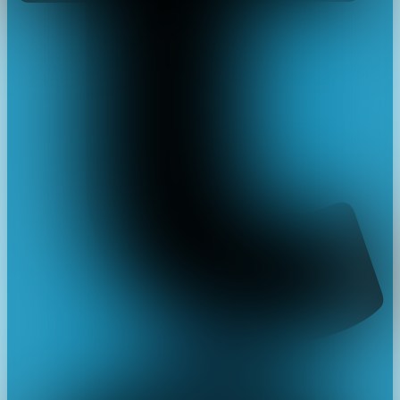
Pinterest