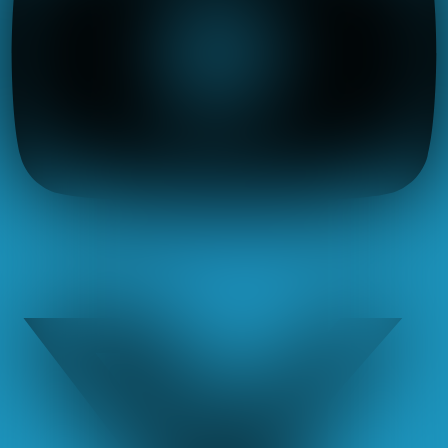
Icon-linkedin
X-twitter