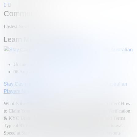
Comment (0)
Lastest News
Learn More About Tours
Uncategorized
06 Aug 2026
Stay Casino 20 Free Spins No Deposit – What Australian
Players Need to Know
What Is the “Stay Casino 20 Free Spins No Deposit” Offer? How
to Claim Your Free Spins – Step‑by‑Step Registration Verification
& KYC Understanding the Wagering Requirements and Terms
Typical RTP and Volatility Payment Methods and Withdrawal
Speed at Stay Casino Deposits, Bonuses and Instant Payouts