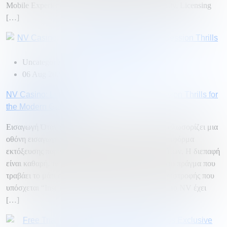
Mobile Experience – App and Browser Play Security, Licensing
[…]
Uncategorized
06 Aug 2026
NV Casino: Lightning‑Fast Slots & Short‑Session Thrills for
the Modern Gambler
Εισαγωγή Όταν συνδέεστε στο NV Casino, σας καλωσορίζει μια
οθόνη εισαγωγής που μοιάζει περισσότερο με πλατφόρμα
εκτόξευσης παρά με παραδοσιακό portal στοιχημάτων. Η διεπαφή
είναι καθαρή, τα χρώματα ξεχωρίζουν, και το πρώτο πράγμα που
τραβάει το μάτι σας είναι ένα banner γρήγορου περιστροφής που
υπόσχεται “Instant Wins.” Αυτό δεν είναι τυχαίο – το NV έχει
[…]