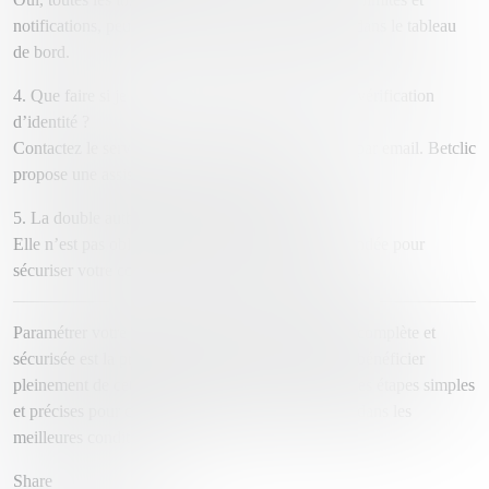
notifications, peuvent être ajustées à tout moment dans le tableau
de bord.
4. Que faire si je rencontre un problème lors de la vérification
d’identité ?
Contactez le service client via le chat en direct ou par email. Betclic
propose une assistance réactive en français.
5. La double authentification est-elle obligatoire ?
Elle n’est pas obligatoire mais fortement recommandée pour
sécuriser votre compte contre les accès frauduleux.
Paramétrer votre profil Betclic Casino de manière complète et
sécurisée est la première étape indispensable pour bénéficier
pleinement de cette plateforme reconnue. Suivez ces étapes simples
et précises pour commencer votre aventure de jeu dans les
meilleures conditions.
Share