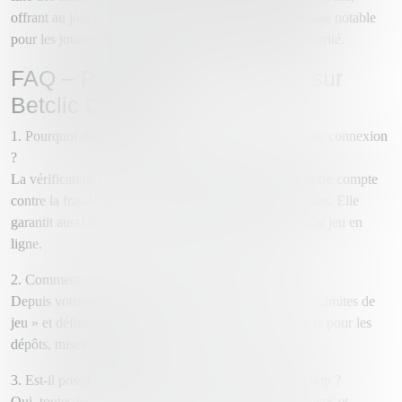
offrant au joueur un contrôle renforcé. C’est un avantage notable
pour les joueurs soucieux de leur budget et de leur sécurité.
FAQ – Paramétrer votre profil sur
Betclic Casino
1. Pourquoi dois-je vérifier mon identité dès la première connexion
?
La vérification est une obligation légale qui protège votre compte
contre la fraude et permet le traitement rapide des retraits. Elle
garantit aussi la conformité avec les règles françaises du jeu en
ligne.
2. Comment régler mes limites de jeu sur Betclic ?
Depuis votre espace personnel, accédez à la section « Limites de
jeu » et définissez vos plafonds mensuels ou journaliers pour les
dépôts, mises et pertes.
3. Est-il possible de modifier mes préférences après coup ?
Oui, toutes les informations du profil, ainsi que les limites et