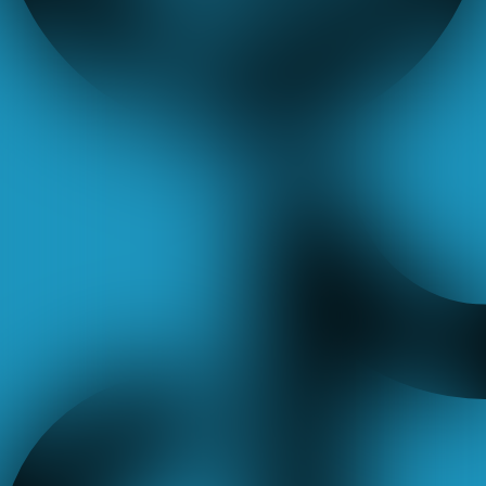
Tiktok