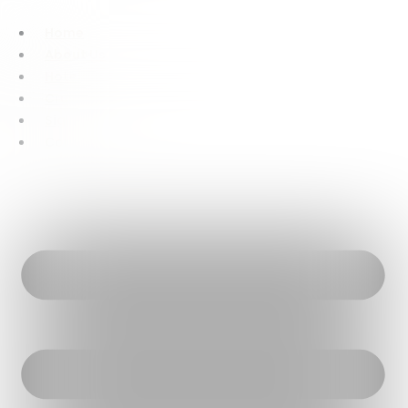
Home
About Us
Hotels
Cruise Dinner
Sightseeing
Contact Us