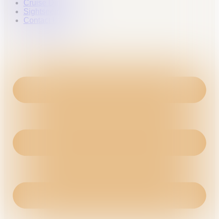
Cruise Dinner
Sightseeing
Contact Us