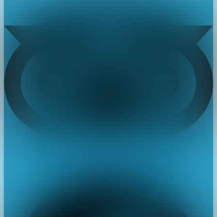
Facebook