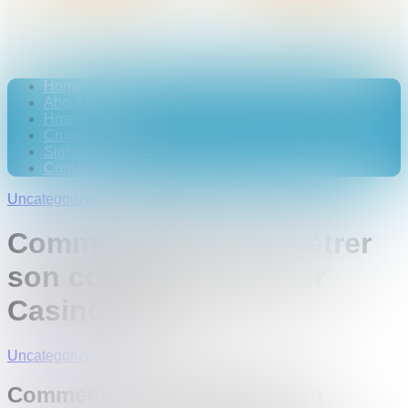
Home
About Us
Hotels
Cruise Dinner
Sightseeing
Contact Us
Uncategorized
1 February 2026
Comment bien paramétrer
son compte joueur sur
Casino 770
Uncategorized
1 February 2026
Comment bien paramétrer son