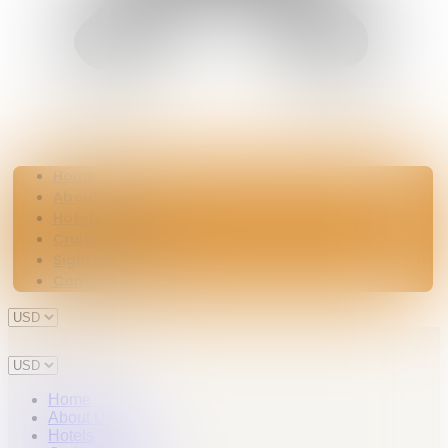
Home
About Us
Hotels
Cruise Dinner
Sightseeing
Contact Us
Home
About Us
Hotels