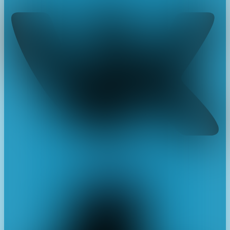
Tumblr