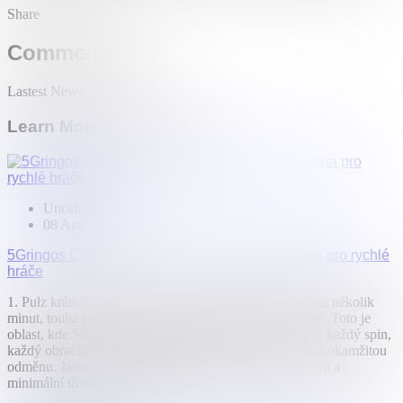
Share
Comment (0)
Lastest News
Learn More About Tours
Uncategorized
08 Aug 2026
5Gringos Casino: Rychlé automaty a rychlá ruleta pro rychlé
hráče
1. Pulz krátkých herních seancí Když hodiny ukazují jen několik
minut, touha po hraní na casino obrazovkách se zvyšuje. Toto je
oblast, kde 5Gringos vyniká, nabízející prostředí, kde je každý spin,
každý obrat karty a každá sázka navržena pro rychlost a okamžitou
odměnu. Jádrem tohoto stylu hraní je rychlé rozhodování a
minimální tření: žádné dlouhé […]