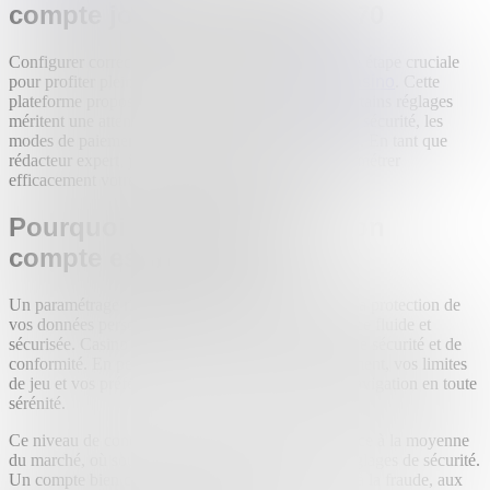
compte joueur sur Casino 770
Configurer correctement son compte joueur est une étape cruciale
pour profiter pleinement de l’expérience sur
770casino
. Cette
plateforme propose une interface intuitive, mais certains réglages
méritent une attention particulière pour optimiser la sécurité, les
modes de paiement et la gestion responsable du jeu. En tant que
rédacteur expert, je vous guide pas à pas pour paramétrer
efficacement votre compte sur Casino 770.
Pourquoi bien paramétrer son
compte est essentiel ?
Un paramétrage rigoureux garantit non seulement la protection de
vos données personnelles, mais aussi une expérience fluide et
sécurisée. Casino 770 répond aux normes strictes de sécurité et de
conformité. En personnalisant vos options de paiement, vos limites
de jeu et vos préférences, vous vous assurez une navigation en toute
sérénité.
Ce niveau de contrôle est un avantage important face à la moyenne
du marché, où souvent les joueurs négligent ces réglages de sécurité.
Un compte bien configuré diminue les risques liés à la fraude, aux