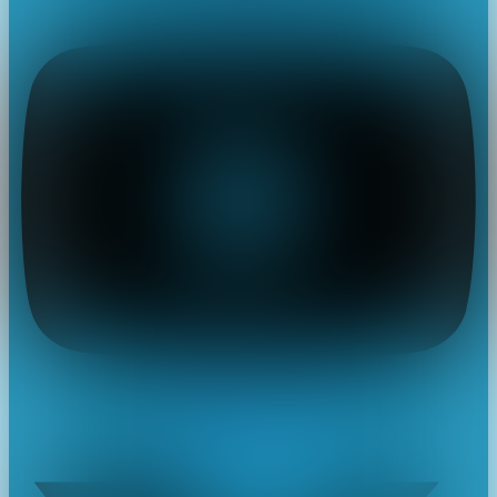
Icon-linkedin
X-twitter