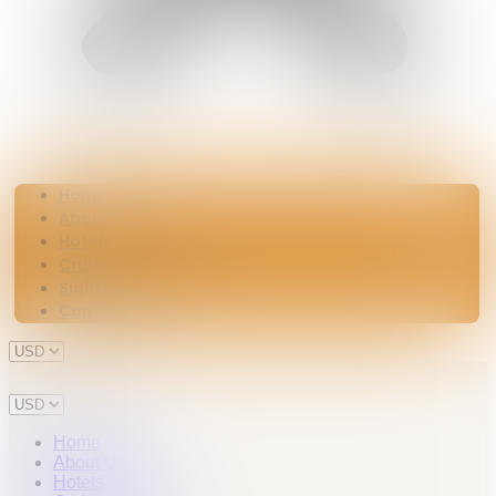
Home
About Us
Hotels
Cruise Dinner
Sightseeing
Contact Us
Home
About Us
Hotels