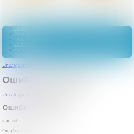
Home
About Us
Hotels
Cruise Dinner
Sightseeing
Contact Us
Uncategorized
19 May 2025
Ошибка генерации
Uncategorized
19 May 2025
Ошибка генерации
Content:
Ошибка генерации статьи.