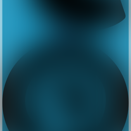
Pinterest