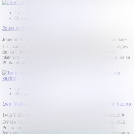
Uncategorized
08 Aug 2026
Jouer au Plinko en ligne – Jeu de casino
Jouer au Plinko en ligne – Jeu de casino ▶️ JOUER Содержимое
Les avantages de jouer au Plinko en ligne Plus de choix Les règles
du jeu et les stratégies pour gagner au Plinko Les meilleures
plateformes pour jouer au Plinko en ligne Les avantages de jouer au
Plinko en ligne Le plinko est un […]
Uncategorized
08 Aug 2026
1win Yüklə Android apk və iOS app 2026 Pulsuz Indir kazino
1win Yüklə Android apk və iOS app 2026 Pulsuz Indir kazino ▶️
OYNA Содержимое 1win Yüklə Android apk və iOS app 2026
Pulsuz İndir kazino 1win Aviator və Digər Oyunlar Android
İcqisində 1win Yükləmə və Quraşdırma 1win birwin Azərbaycanın