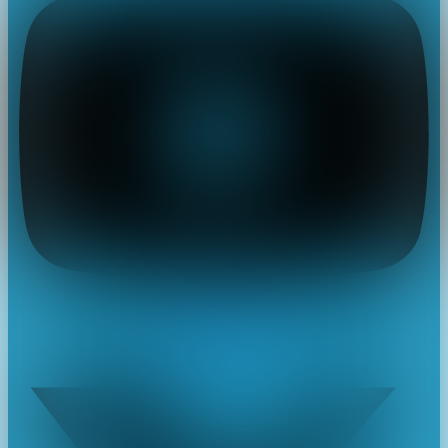
Icon-linkedin
X-twitter