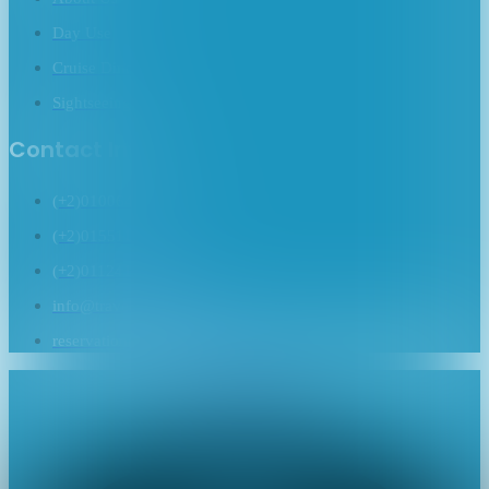
Day Use
Cruise Dinner
Sightseeing
Contact Info
(+2)01006479469
(+2)01551111822
(+2)01124145169
info@travelanco.com
reservation@travelanco.com
Tripadvisor