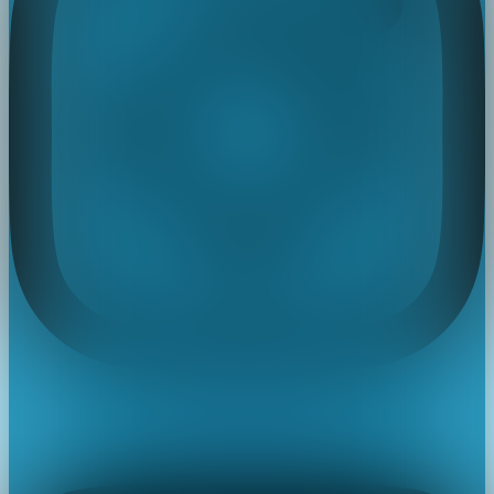
Youtube