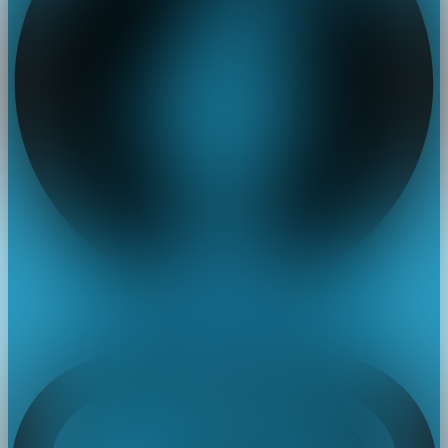
Instagram