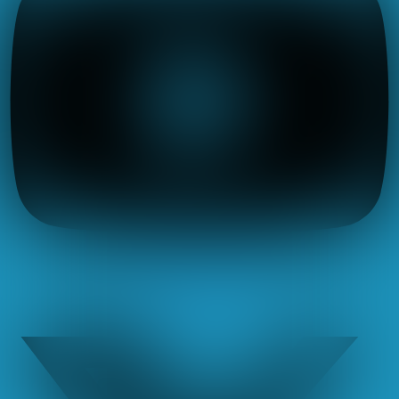
Icon-linkedin
X-twitter