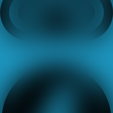
Facebook