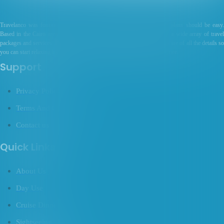
Travelanco was founded in 2017 on the premise that making travel plans should be easy.
Based in the Cairo area, I specialize in providing each customer with a wide array of travel
packages and services. I’m committed to service and excellence, taking care of all the details so
you can start relaxing long before your next trip. Get in touch to learn more.
Support
Privacy Policy
Terms And Conditions
Contact us
Quick Links
About Us
Day Use
Cruise Dinner
Sightseeing