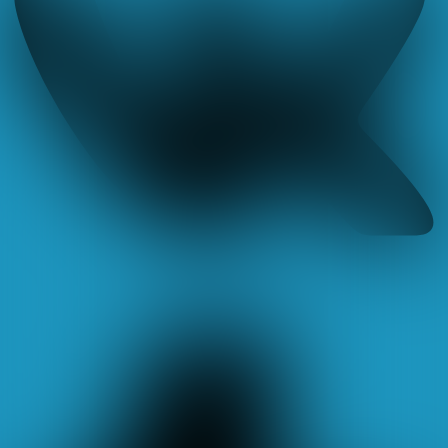
Tumblr