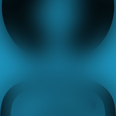
Instagram