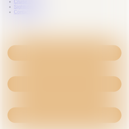
Cruise Dinner
Sightseeing
Contact Us