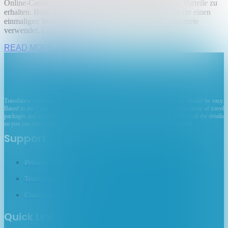
Online‑Casinos ihren Kunden anbieten, um zusätzliche Vorteile zu
erhalten. Beim Zoccer Casino wird der Code vor allem für einen
einmaligen Willkommensbonus und manchmal für Freispiele
verwendet. […]
READ MORE ARTICLES
Travelanco was founded in 2017 on the premise that making travel plans should be easy.
Based in the Cairo area, I specialize in providing each customer with a wide array of travel
packages and services. I’m committed to service and excellence, taking care of all the details
so you can start relaxing long before your next trip. Get in touch to learn more.
Support
Privacy Policy
Terms And Conditions
Contact us
Quick Links