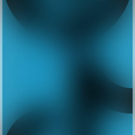
Tiktok