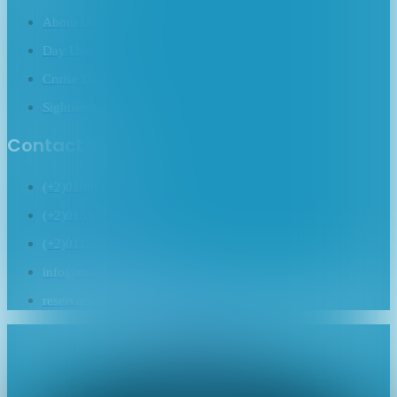
About Us
Day Use
Cruise Dinner
Sightseeing
Contact Info
(+2)01006479469
(+2)01551111822
(+2)01124145169
info@travelanco.com
reservation@travelanco.com
Tripadvisor