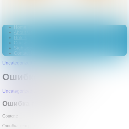
Home
About Us
Hotels
Cruise Dinner
Sightseeing
Contact Us
Uncategorized
20 August 2025
Ошибка генерации
Uncategorized
20 August 2025
Ошибка генерации
Content:
Ошибка генерации статьи.