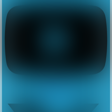
Icon-linkedin
X-twitter