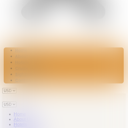
Home
About Us
Hotels
Cruise Dinner
Sightseeing
Contact Us
Home
About Us
Hotels